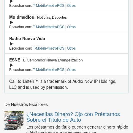
Escuchar con:
T-Mobile/metroPCS
|
Otros
Multimedios
Noticias, Deportes
Escuchar con:
T-Mobile/metroPCS
|
Otros
Radio Nueva Vida
Escuchar con:
T-Mobile/metroPCS
|
Otros
ESNE
El Sembrador Nueva Evangelizacion
Escuchar con:
T-Mobile/metroPCS
|
Otros
Call-to-Listen™ is a trademark of Audio Now IP Holdings,
LLC and is used by permission.
De Nuestros Escritores
¿Necesitas Dinero? Ojo con Préstamos
Sobre el Título de Auto
Los préstamos de título pueden generar dinero rápido
y fácil pero con duras consecuencias...