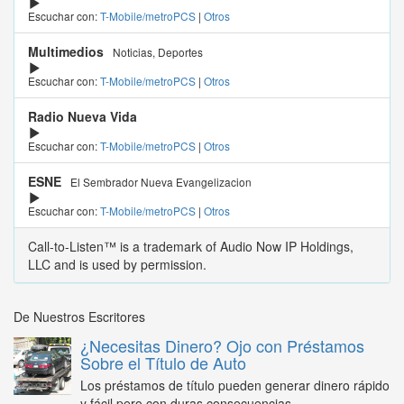
Escuchar con:
T-Mobile/metroPCS
|
Otros
Multimedios
Noticias, Deportes
Escuchar con:
T-Mobile/metroPCS
|
Otros
Radio Nueva Vida
Escuchar con:
T-Mobile/metroPCS
|
Otros
ESNE
El Sembrador Nueva Evangelizacion
Escuchar con:
T-Mobile/metroPCS
|
Otros
Call-to-Listen™ is a trademark of Audio Now IP Holdings,
LLC and is used by permission.
De Nuestros Escritores
¿Necesitas Dinero? Ojo con Préstamos
Sobre el Título de Auto
Los préstamos de título pueden generar dinero rápido
y fácil pero con duras consecuencias...