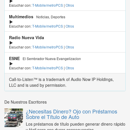
Escuchar con:
T-Mobile/metroPCS
|
Otros
Multimedios
Noticias, Deportes
Escuchar con:
T-Mobile/metroPCS
|
Otros
Radio Nueva Vida
Escuchar con:
T-Mobile/metroPCS
|
Otros
ESNE
El Sembrador Nueva Evangelizacion
Escuchar con:
T-Mobile/metroPCS
|
Otros
Call-to-Listen™ is a trademark of Audio Now IP Holdings,
LLC and is used by permission.
De Nuestros Escritores
¿Necesitas Dinero? Ojo con Préstamos
Sobre el Título de Auto
Los préstamos de título pueden generar dinero rápido
y fácil pero con duras consecuencias...