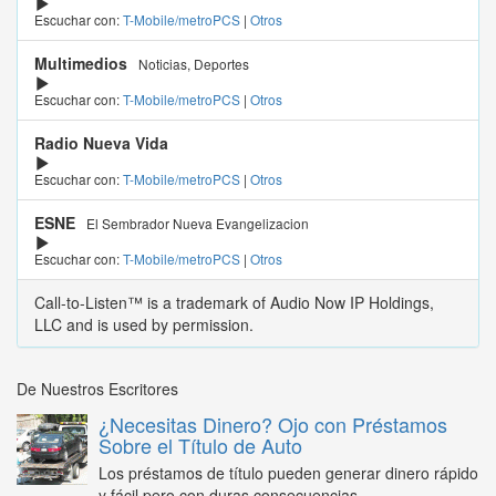
Escuchar con:
T-Mobile/metroPCS
|
Otros
Multimedios
Noticias, Deportes
Escuchar con:
T-Mobile/metroPCS
|
Otros
Radio Nueva Vida
Escuchar con:
T-Mobile/metroPCS
|
Otros
ESNE
El Sembrador Nueva Evangelizacion
Escuchar con:
T-Mobile/metroPCS
|
Otros
Call-to-Listen™ is a trademark of Audio Now IP Holdings,
LLC and is used by permission.
De Nuestros Escritores
¿Necesitas Dinero? Ojo con Préstamos
Sobre el Título de Auto
Los préstamos de título pueden generar dinero rápido
y fácil pero con duras consecuencias...