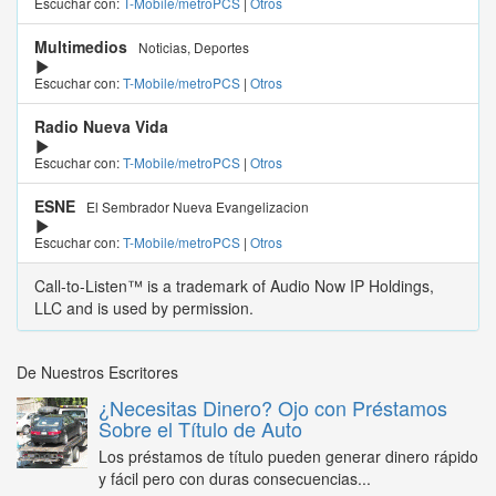
Escuchar con:
T-Mobile/metroPCS
|
Otros
Multimedios
Noticias, Deportes
Escuchar con:
T-Mobile/metroPCS
|
Otros
Radio Nueva Vida
Escuchar con:
T-Mobile/metroPCS
|
Otros
ESNE
El Sembrador Nueva Evangelizacion
Escuchar con:
T-Mobile/metroPCS
|
Otros
Call-to-Listen™ is a trademark of Audio Now IP Holdings,
LLC and is used by permission.
De Nuestros Escritores
¿Necesitas Dinero? Ojo con Préstamos
Sobre el Título de Auto
Los préstamos de título pueden generar dinero rápido
y fácil pero con duras consecuencias...