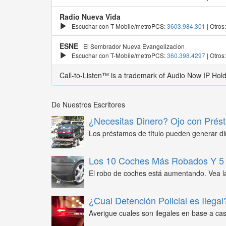
Radio Nueva Vida
Escuchar con T-Mobile/metroPCS:
3603.984.301
| Otros
ESNE
El Sembrador Nueva Evangelizacion
Escuchar con T-Mobile/metroPCS:
360.398.4297
| Otros
Call-to-Listen™ is a trademark of Audio Now IP Hol
De Nuestros Escritores
¿Necesitas Dinero? Ojo con Prést
Los préstamos de título pueden generar din
Los 10 Coches Más Robados Y 5 
El robo de coches está aumentando. Vea l
¿Cual Detención Policial es Ilegal
Averigue cuales son ilegales en base a caso