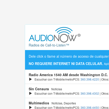
Radios de Call-to-Listen™
Dele click o llame al número de acceso de cualquier
NO REQUIERE INTERNET NI DATA CELULAR.
Apl
Radio America 1540 AM desde Washington D.C.
Escuchar con T-Mobile/metroPCS:
360.398.4220
| Otros
Sin Censura
Noticias
Escuchar con T-Mobile/metroPCS:
360.398.4302
| Otros
Multimedios
Noticias, Deportes
Escuchar con T-Mobile/metroPCS:
360.398.4450
| Otros