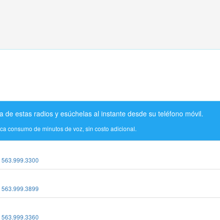
a de estas radios y esúchelas al instante desde su teléfono móvil.
ica consumo de minutos de voz, sin costo adicional.
:
563.999.3300
:
563.999.3899
:
563.999.3360