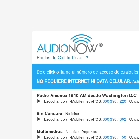
Radios de Call-to-Listen™
Dele click o llame al número de acceso de cualquier
NO REQUIERE INTERNET NI DATA CELULAR.
Apl
Radio America 1540 AM desde Washington D.C.
Escuchar con T-Mobile/metroPCS:
360.398.4220
| Otros
Sin Censura
Noticias
Escuchar con T-Mobile/metroPCS:
360.398.4302
| Otros
Multimedios
Noticias, Deportes
Escuchar con T-Mobile/metroPCS:
360.398.4450
| Otros