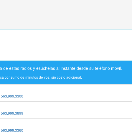
a de estas radios y esúchelas al instante desde su teléfono móvil.
ica consumo de minutos de voz, sin costo adicional.
:
563.999.3300
:
563.999.3899
:
563.999.3360