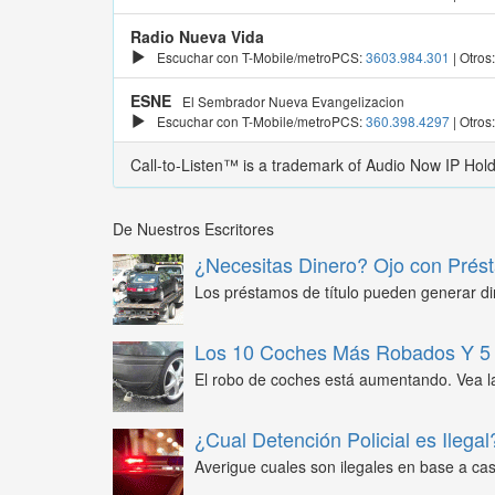
Radio Nueva Vida
Escuchar con T-Mobile/metroPCS:
3603.984.301
| Otros
ESNE
El Sembrador Nueva Evangelizacion
Escuchar con T-Mobile/metroPCS:
360.398.4297
| Otros
Call-to-Listen™ is a trademark of Audio Now IP Hol
De Nuestros Escritores
¿Necesitas Dinero? Ojo con Prést
Los préstamos de título pueden generar din
Los 10 Coches Más Robados Y 5 
El robo de coches está aumentando. Vea l
¿Cual Detención Policial es Ilegal
Averigue cuales son ilegales en base a caso