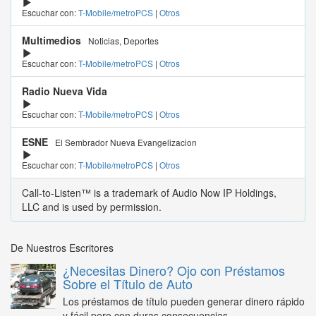
Escuchar con:
T-Mobile/metroPCS
|
Otros
Multimedios
Noticias, Deportes
Escuchar con:
T-Mobile/metroPCS
|
Otros
Radio Nueva Vida
Escuchar con:
T-Mobile/metroPCS
|
Otros
ESNE
El Sembrador Nueva Evangelizacion
Escuchar con:
T-Mobile/metroPCS
|
Otros
Call-to-Listen™ is a trademark of Audio Now IP Holdings,
LLC and is used by permission.
De Nuestros Escritores
¿Necesitas Dinero? Ojo con Préstamos
Sobre el Título de Auto
Los préstamos de título pueden generar dinero rápido
y fácil pero con duras consecuencias...