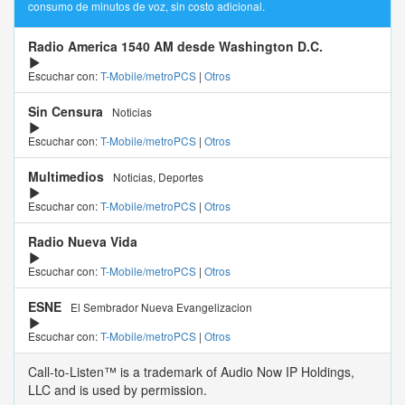
consumo de minutos de voz, sin costo adicional.
Radio America 1540 AM desde Washington D.C.
Escuchar con:
T-Mobile/metroPCS
|
Otros
Sin Censura
Noticias
Escuchar con:
T-Mobile/metroPCS
|
Otros
Multimedios
Noticias, Deportes
Escuchar con:
T-Mobile/metroPCS
|
Otros
Radio Nueva Vida
Escuchar con:
T-Mobile/metroPCS
|
Otros
ESNE
El Sembrador Nueva Evangelizacion
Escuchar con:
T-Mobile/metroPCS
|
Otros
Call-to-Listen™ is a trademark of Audio Now IP Holdings,
LLC and is used by permission.