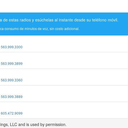
a de estas radios y esúchelas al instante desde su teléfono móvil.
ica consumo de minutos de voz, sin costo adicional.
:
563.999.3300
:
563.999.3899
:
563.999.3360
:
563.999.3889
:
605.472.9099
dings, LLC and is used by permission.