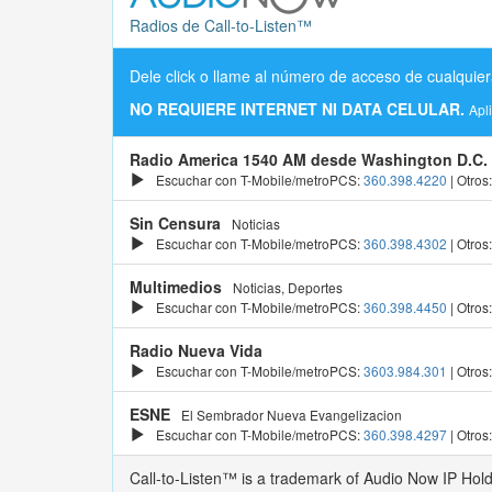
Radios de Call-to-Listen™
Dele click o llame al número de acceso de cualquier
NO REQUIERE INTERNET NI DATA CELULAR.
Apl
Radio America 1540 AM desde Washington D.C.
Escuchar con T-Mobile/metroPCS:
360.398.4220
| Otros
Sin Censura
Noticias
Escuchar con T-Mobile/metroPCS:
360.398.4302
| Otros
Multimedios
Noticias, Deportes
Escuchar con T-Mobile/metroPCS:
360.398.4450
| Otros
Radio Nueva Vida
Escuchar con T-Mobile/metroPCS:
3603.984.301
| Otros
ESNE
El Sembrador Nueva Evangelizacion
Escuchar con T-Mobile/metroPCS:
360.398.4297
| Otros
Call-to-Listen™ is a trademark of Audio Now IP Hol