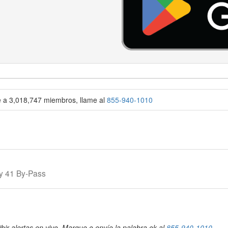
se a 3,018,747 miembros, llame al
855-940-1010
wy 41 By-Pass
bir alertas en vivo. Marque o envíe la palabra ok al
855-940-1010
.