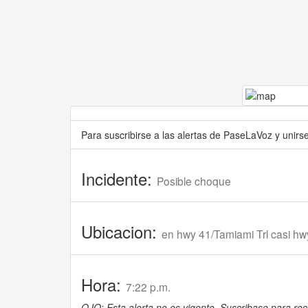
Para suscribirse a las alertas de PaseLaVoz y unir
Incidente:
Posible choque
Ubicacion:
en hwy 41/Tamiami Trl casi h
Hora:
7:22 p.m.
OJO: Esta alerta no es vigente. Suscribase para reci