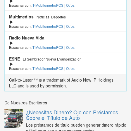
Escuchar con:
T-Mobile/metroPCS
|
Otros
Multimedios
Noticias, Deportes
Escuchar con:
T-Mobile/metroPCS
|
Otros
Radio Nueva Vida
Escuchar con:
T-Mobile/metroPCS
|
Otros
ESNE
El Sembrador Nueva Evangelizacion
Escuchar con:
T-Mobile/metroPCS
|
Otros
Call-to-Listen™ is a trademark of Audio Now IP Holdings,
LLC and is used by permission.
De Nuestros Escritores
¿Necesitas Dinero? Ojo con Préstamos
Sobre el Título de Auto
Los préstamos de título pueden generar dinero rápido
y fácil pero con duras consecuencias...