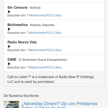
Sin Censura
Noticias
Escuchar con:
T-Mobile/metroPCS
|
Otros
Multimedios
Noticias, Deportes
Escuchar con:
T-Mobile/metroPCS
|
Otros
Radio Nueva Vida
Escuchar con:
T-Mobile/metroPCS
|
Otros
ESNE
El Sembrador Nueva Evangelizacion
Escuchar con:
T-Mobile/metroPCS
|
Otros
Call-to-Listen™ is a trademark of Audio Now IP Holdings,
LLC and is used by permission.
De Nuestros Escritores
¿Necesitas Dinero? Ojo con Préstamos
Sobre el Título de Auto