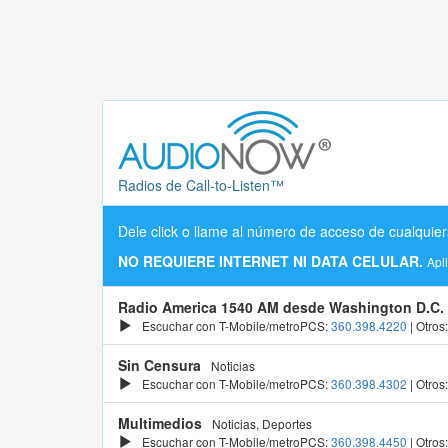
Radios de Call-to-Listen™
Dele click o llame al número de acceso de cualquier
NO REQUIERE INTERNET NI DATA CELULAR.
Apl
Radio America 1540 AM desde Washington D.C.
Escuchar con T-Mobile/metroPCS:
360.398.4220
| Otros
Sin Censura
Noticias
Escuchar con T-Mobile/metroPCS:
360.398.4302
| Otros
Multimedios
Noticias, Deportes
Escuchar con T-Mobile/metroPCS:
360.398.4450
| Otros