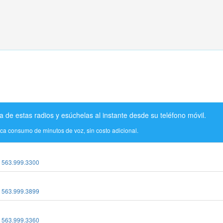
a de estas radios y esúchelas al instante desde su teléfono móvil.
ica consumo de minutos de voz, sin costo adicional.
:
563.999.3300
:
563.999.3899
:
563.999.3360