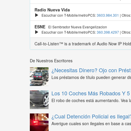
Radio Nueva Vida
Escuchar con T-Mobile/metroPCS:
3603.984.301
| Otros
ESNE
El Sembrador Nueva Evangelizacion
Escuchar con T-Mobile/metroPCS:
360.398.4297
| Otros
Call-to-Listen™ is a trademark of Audio Now IP Hol
De Nuestros Escritores
¿Necesitas Dinero? Ojo con Prést
Los préstamos de título pueden generar din
Los 10 Coches Más Robados Y 5 
El robo de coches está aumentando. Vea l
¿Cual Detención Policial es Ilegal
Averigue cuales son ilegales en base a caso