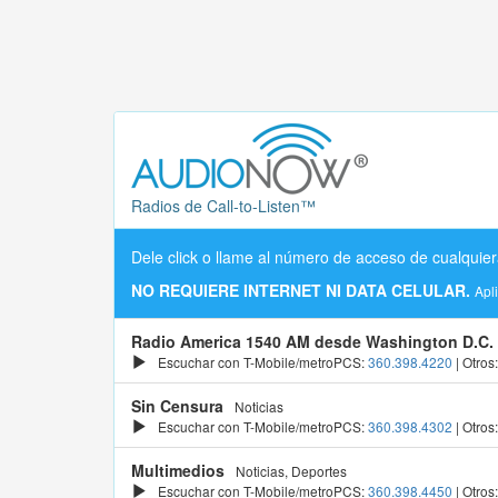
Radios de Call-to-Listen™
Dele click o llame al número de acceso de cualquier
NO REQUIERE INTERNET NI DATA CELULAR.
Apl
Radio America 1540 AM desde Washington D.C.
Escuchar con T-Mobile/metroPCS:
360.398.4220
| Otros
Sin Censura
Noticias
Escuchar con T-Mobile/metroPCS:
360.398.4302
| Otros
Multimedios
Noticias, Deportes
Escuchar con T-Mobile/metroPCS:
360.398.4450
| Otros