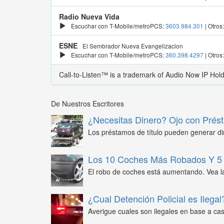
Radio Nueva Vida
Escuchar con T-Mobile/metroPCS:
3603.984.301
| Otros
ESNE
El Sembrador Nueva Evangelizacion
Escuchar con T-Mobile/metroPCS:
360.398.4297
| Otros
Call-to-Listen™ is a trademark of Audio Now IP Hol
De Nuestros Escritores
¿Necesitas Dinero? Ojo con Prést
Los préstamos de título pueden generar din
Los 10 Coches Más Robados Y 5 
El robo de coches está aumentando. Vea l
¿Cual Detención Policial es Ilegal
Averigue cuales son ilegales en base a caso