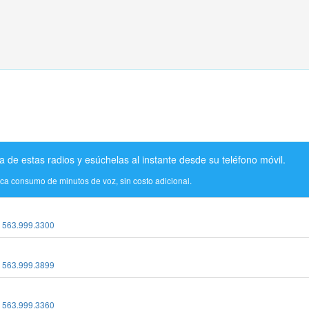
a de estas radios y esúchelas al instante desde su teléfono móvil.
ica consumo de minutos de voz, sin costo adicional.
:
563.999.3300
:
563.999.3899
:
563.999.3360