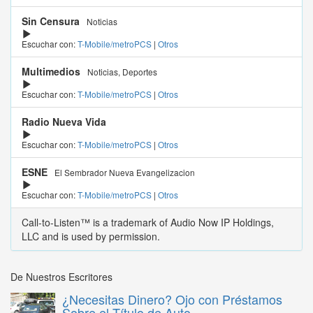
Sin Censura
Noticias
Escuchar con:
T-Mobile/metroPCS
|
Otros
Multimedios
Noticias, Deportes
Escuchar con:
T-Mobile/metroPCS
|
Otros
Radio Nueva Vida
Escuchar con:
T-Mobile/metroPCS
|
Otros
ESNE
El Sembrador Nueva Evangelizacion
Escuchar con:
T-Mobile/metroPCS
|
Otros
Call-to-Listen™ is a trademark of Audio Now IP Holdings,
LLC and is used by permission.
De Nuestros Escritores
¿Necesitas Dinero? Ojo con Préstamos
Sobre el Título de Auto