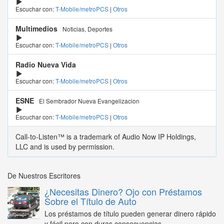
Escuchar con:
T-Mobile/metroPCS
|
Otros
Multimedios
Noticias, Deportes
Escuchar con:
T-Mobile/metroPCS
|
Otros
Radio Nueva Vida
Escuchar con:
T-Mobile/metroPCS
|
Otros
ESNE
El Sembrador Nueva Evangelizacion
Escuchar con:
T-Mobile/metroPCS
|
Otros
Call-to-Listen™ is a trademark of Audio Now IP Holdings,
LLC and is used by permission.
De Nuestros Escritores
¿Necesitas Dinero? Ojo con Préstamos
Sobre el Título de Auto
Los préstamos de título pueden generar dinero rápido
y fácil pero con duras consecuencias...