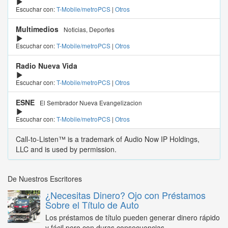
Escuchar con:
T-Mobile/metroPCS
|
Otros
Multimedios
Noticias, Deportes
Escuchar con:
T-Mobile/metroPCS
|
Otros
Radio Nueva Vida
Escuchar con:
T-Mobile/metroPCS
|
Otros
ESNE
El Sembrador Nueva Evangelizacion
Escuchar con:
T-Mobile/metroPCS
|
Otros
Call-to-Listen™ is a trademark of Audio Now IP Holdings,
LLC and is used by permission.
De Nuestros Escritores
¿Necesitas Dinero? Ojo con Préstamos
Sobre el Título de Auto
Los préstamos de título pueden generar dinero rápido
y fácil pero con duras consecuencias...