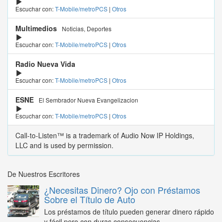
Escuchar con:
T-Mobile/metroPCS
|
Otros
Multimedios
Noticias, Deportes
Escuchar con:
T-Mobile/metroPCS
|
Otros
Radio Nueva Vida
Escuchar con:
T-Mobile/metroPCS
|
Otros
ESNE
El Sembrador Nueva Evangelizacion
Escuchar con:
T-Mobile/metroPCS
|
Otros
Call-to-Listen™ is a trademark of Audio Now IP Holdings,
LLC and is used by permission.
De Nuestros Escritores
¿Necesitas Dinero? Ojo con Préstamos
Sobre el Título de Auto
Los préstamos de título pueden generar dinero rápido
y fácil pero con duras consecuencias...