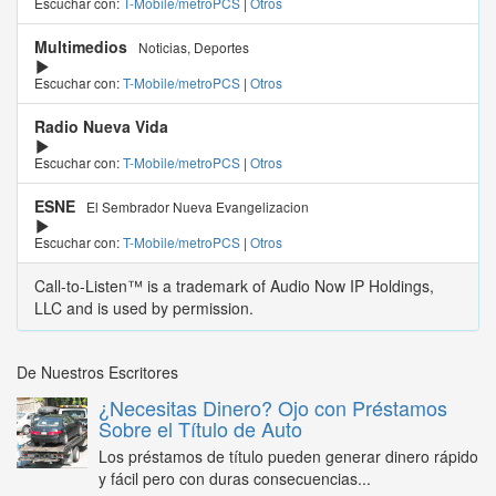
Escuchar con:
T-Mobile/metroPCS
|
Otros
Multimedios
Noticias, Deportes
Escuchar con:
T-Mobile/metroPCS
|
Otros
Radio Nueva Vida
Escuchar con:
T-Mobile/metroPCS
|
Otros
ESNE
El Sembrador Nueva Evangelizacion
Escuchar con:
T-Mobile/metroPCS
|
Otros
Call-to-Listen™ is a trademark of Audio Now IP Holdings,
LLC and is used by permission.
De Nuestros Escritores
¿Necesitas Dinero? Ojo con Préstamos
Sobre el Título de Auto
Los préstamos de título pueden generar dinero rápido
y fácil pero con duras consecuencias...