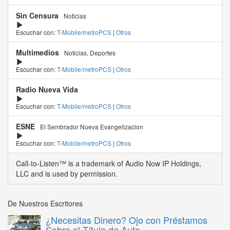
Sin Censura
Noticias
Escuchar con:
T-Mobile/metroPCS
|
Otros
Multimedios
Noticias, Deportes
Escuchar con:
T-Mobile/metroPCS
|
Otros
Radio Nueva Vida
Escuchar con:
T-Mobile/metroPCS
|
Otros
ESNE
El Sembrador Nueva Evangelizacion
Escuchar con:
T-Mobile/metroPCS
|
Otros
Call-to-Listen™ is a trademark of Audio Now IP Holdings,
LLC and is used by permission.
De Nuestros Escritores
¿Necesitas Dinero? Ojo con Préstamos
Sobre el Título de Auto