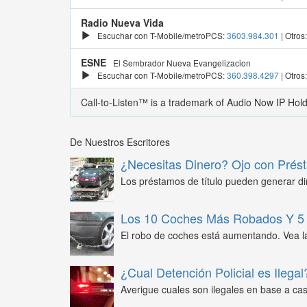
Radio Nueva Vida
Escuchar con T-Mobile/metroPCS:
3603.984.301
| Otros
ESNE
El Sembrador Nueva Evangelizacion
Escuchar con T-Mobile/metroPCS:
360.398.4297
| Otros
Call-to-Listen™ is a trademark of Audio Now IP Hol
De Nuestros Escritores
¿Necesitas Dinero? Ojo con Prést
Los préstamos de título pueden generar din
Los 10 Coches Más Robados Y 5 
El robo de coches está aumentando. Vea l
¿Cual Detención Policial es Ilegal
Averigue cuales son ilegales en base a caso