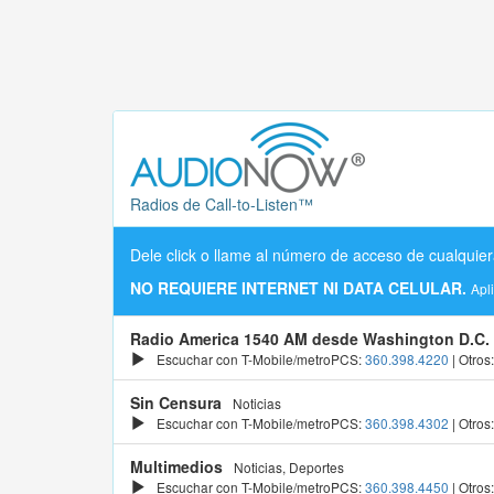
Radios de Call-to-Listen™
Dele click o llame al número de acceso de cualquier
NO REQUIERE INTERNET NI DATA CELULAR.
Apl
Radio America 1540 AM desde Washington D.C.
Escuchar con T-Mobile/metroPCS:
360.398.4220
| Otros
Sin Censura
Noticias
Escuchar con T-Mobile/metroPCS:
360.398.4302
| Otros
Multimedios
Noticias, Deportes
Escuchar con T-Mobile/metroPCS:
360.398.4450
| Otros