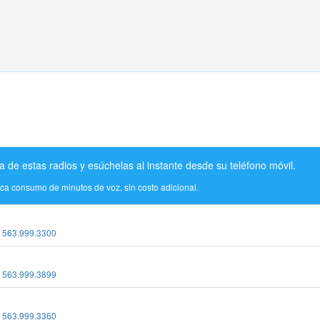
a de estas radios y esúchelas al instante desde su teléfono móvil.
ica consumo de minutos de voz, sin costo adicional.
:
563.999.3300
:
563.999.3899
:
563.999.3360