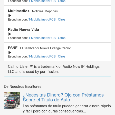
Escuchar con:
T-Mobile/metroPCS
|
Otros
Multimedios
Noticias, Deportes
Escuchar con:
T-Mobile/metroPCS
|
Otros
Radio Nueva Vida
Escuchar con:
T-Mobile/metroPCS
|
Otros
ESNE
El Sembrador Nueva Evangelizacion
Escuchar con:
T-Mobile/metroPCS
|
Otros
Call-to-Listen™ is a trademark of Audio Now IP Holdings,
LLC and is used by permission.
De Nuestros Escritores
¿Necesitas Dinero? Ojo con Préstamos
Sobre el Título de Auto
Los préstamos de título pueden generar dinero rápido
y fácil pero con duras consecuencias...