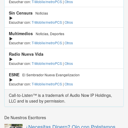
Escuchar con:
T-Mobile/metroPCS
|
Otros
Sin Censura
Noticias
Escuchar con:
T-Mobile/metroPCS
|
Otros
Multimedios
Noticias, Deportes
Escuchar con:
T-Mobile/metroPCS
|
Otros
Radio Nueva Vida
Escuchar con:
T-Mobile/metroPCS
|
Otros
ESNE
El Sembrador Nueva Evangelizacion
Escuchar con:
T-Mobile/metroPCS
|
Otros
Call-to-Listen™ is a trademark of Audio Now IP Holdings,
LLC and is used by permission.
De Nuestros Escritores
¿Necesitas Dinero? Ojo con Préstamos