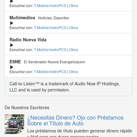
Escuchar con:
T-Mobile/metroPCS
|
Otros
Multimedios
Noticias, Deportes
Escuchar con:
T-Mobile/metroPCS
|
Otros
Radio Nueva Vida
Escuchar con:
T-Mobile/metroPCS
|
Otros
ESNE
El Sembrador Nueva Evangelizacion
Escuchar con:
T-Mobile/metroPCS
|
Otros
Call-to-Listen™ is a trademark of Audio Now IP Holdings,
LLC and is used by permission.
De Nuestros Escritores
¿Necesitas Dinero? Ojo con Préstamos
Sobre el Título de Auto
Los préstamos de título pueden generar dinero rápido
y fácil pero con duras consecuencias...