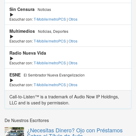
Sin Censura
Noticias
Escuchar con:
T-Mobile/metroPCS
|
Otros
Multimedios
Noticias, Deportes
Escuchar con:
T-Mobile/metroPCS
|
Otros
Radio Nueva Vida
Escuchar con:
T-Mobile/metroPCS
|
Otros
ESNE
El Sembrador Nueva Evangelizacion
Escuchar con:
T-Mobile/metroPCS
|
Otros
Call-to-Listen™ is a trademark of Audio Now IP Holdings,
LLC and is used by permission.
De Nuestros Escritores
¿Necesitas Dinero? Ojo con Préstamos
Sobre el Título de Auto