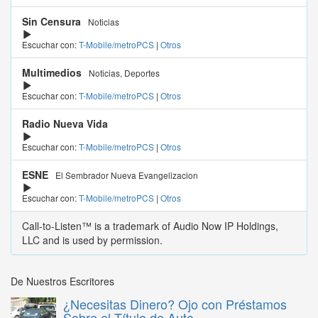
Sin Censura
Noticias
Escuchar con:
T-Mobile/metroPCS
|
Otros
Multimedios
Noticias, Deportes
Escuchar con:
T-Mobile/metroPCS
|
Otros
Radio Nueva Vida
Escuchar con:
T-Mobile/metroPCS
|
Otros
ESNE
El Sembrador Nueva Evangelizacion
Escuchar con:
T-Mobile/metroPCS
|
Otros
Call-to-Listen™ is a trademark of Audio Now IP Holdings,
LLC and is used by permission.
De Nuestros Escritores
¿Necesitas Dinero? Ojo con Préstamos
Sobre el Título de Auto