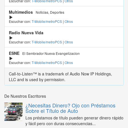
Escuchar con:
T-Mobile/metroPCS
|
Otros
Multimedios
Noticias, Deportes
Escuchar con:
T-Mobile/metroPCS
|
Otros
Radio Nueva Vida
Escuchar con:
T-Mobile/metroPCS
|
Otros
ESNE
El Sembrador Nueva Evangelizacion
Escuchar con:
T-Mobile/metroPCS
|
Otros
Call-to-Listen™ is a trademark of Audio Now IP Holdings,
LLC and is used by permission.
De Nuestros Escritores
¿Necesitas Dinero? Ojo con Préstamos
Sobre el Título de Auto
Los préstamos de título pueden generar dinero rápido
y fácil pero con duras consecuencias...