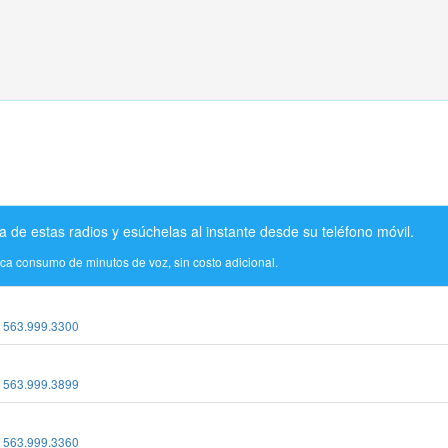
a de estas radios y esúchelas al instante desde su teléfono móvil.
ica consumo de minutos de voz, sin costo adicional.
:
563.999.3300
:
563.999.3899
:
563.999.3360