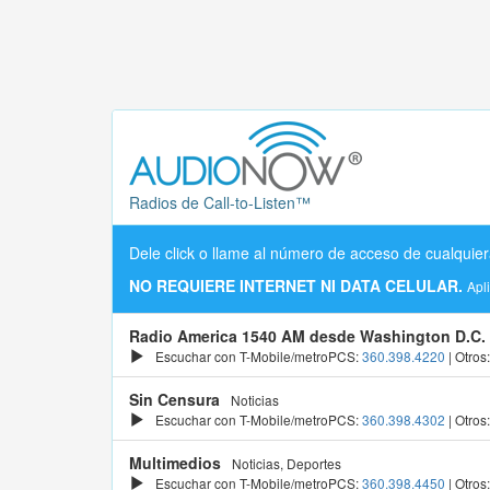
Radios de Call-to-Listen™
Dele click o llame al número de acceso de cualquier
NO REQUIERE INTERNET NI DATA CELULAR.
Apl
Radio America 1540 AM desde Washington D.C.
Escuchar con T-Mobile/metroPCS:
360.398.4220
| Otros
Sin Censura
Noticias
Escuchar con T-Mobile/metroPCS:
360.398.4302
| Otros
Multimedios
Noticias, Deportes
Escuchar con T-Mobile/metroPCS:
360.398.4450
| Otros