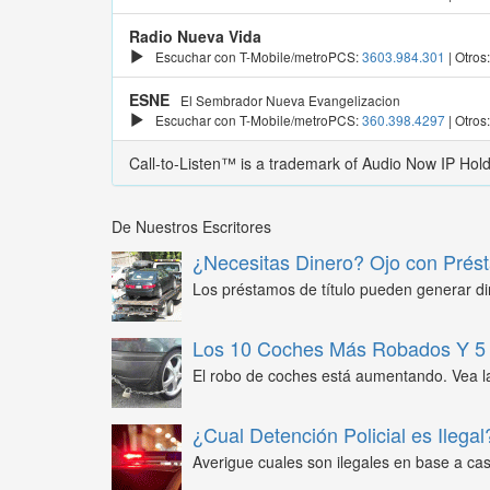
Radio Nueva Vida
Escuchar con T-Mobile/metroPCS:
3603.984.301
| Otros
ESNE
El Sembrador Nueva Evangelizacion
Escuchar con T-Mobile/metroPCS:
360.398.4297
| Otros
Call-to-Listen™ is a trademark of Audio Now IP Hol
De Nuestros Escritores
¿Necesitas Dinero? Ojo con Prést
Los préstamos de título pueden generar din
Los 10 Coches Más Robados Y 5 
El robo de coches está aumentando. Vea l
¿Cual Detención Policial es Ilegal
Averigue cuales son ilegales en base a caso