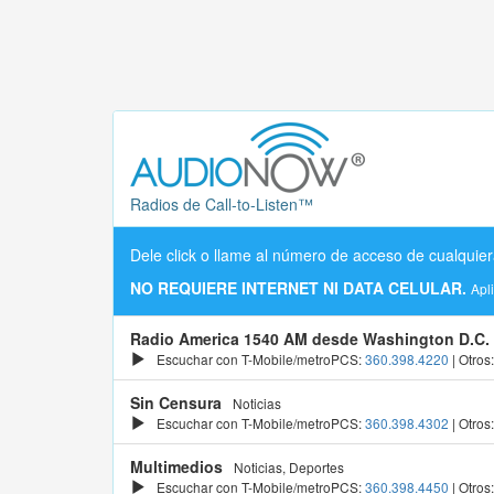
Radios de Call-to-Listen™
Dele click o llame al número de acceso de cualquier
NO REQUIERE INTERNET NI DATA CELULAR.
Apl
Radio America 1540 AM desde Washington D.C.
Escuchar con T-Mobile/metroPCS:
360.398.4220
| Otros
Sin Censura
Noticias
Escuchar con T-Mobile/metroPCS:
360.398.4302
| Otros
Multimedios
Noticias, Deportes
Escuchar con T-Mobile/metroPCS:
360.398.4450
| Otros