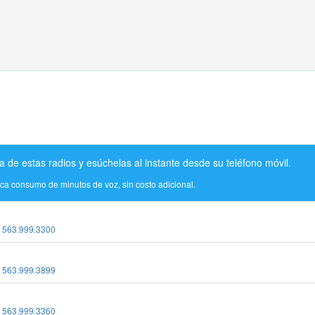
a de estas radios y esúchelas al instante desde su teléfono móvil.
ica consumo de minutos de voz, sin costo adicional.
:
563.999.3300
:
563.999.3899
:
563.999.3360