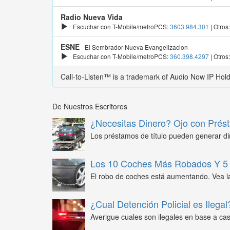
Radio Nueva Vida
Escuchar con T-Mobile/metroPCS:
3603.984.301
| Otros
ESNE
El Sembrador Nueva Evangelizacion
Escuchar con T-Mobile/metroPCS:
360.398.4297
| Otros
Call-to-Listen™ is a trademark of Audio Now IP Hol
De Nuestros Escritores
¿Necesitas Dinero? Ojo con Prést
Los préstamos de título pueden generar din
Los 10 Coches Más Robados Y 5 
El robo de coches está aumentando. Vea l
¿Cual Detención Policial es Ilegal
Averigue cuales son ilegales en base a caso