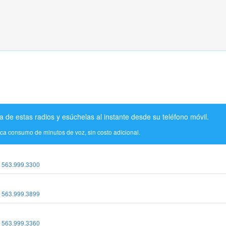
a de estas radios y esúchelas al instante desde su teléfono móvil.
ica consumo de minutos de voz, sin costo adicional.
:
563.999.3300
:
563.999.3899
:
563.999.3360