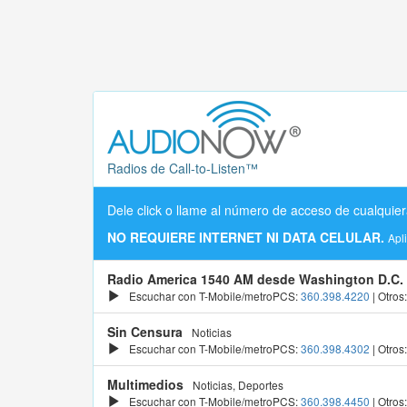
Radios de Call-to-Listen™
Dele click o llame al número de acceso de cualquier
NO REQUIERE INTERNET NI DATA CELULAR.
Apl
Radio America 1540 AM desde Washington D.C.
Escuchar con T-Mobile/metroPCS:
360.398.4220
| Otros
Sin Censura
Noticias
Escuchar con T-Mobile/metroPCS:
360.398.4302
| Otros
Multimedios
Noticias, Deportes
Escuchar con T-Mobile/metroPCS:
360.398.4450
| Otros