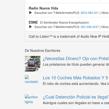
Radio Nueva Vida
Escuchar con T-Mobile/metroPCS:
3603.984.301
| Otros
ESNE
El Sembrador Nueva Evangelizacion
Escuchar con T-Mobile/metroPCS:
360.398.4297
| Otros
Call-to-Listen™ is a trademark of Audio Now IP Hol
De Nuestros Escritores
¿Necesitas Dinero? Ojo con Prést
Los préstamos de título pueden generar din
Los 10 Coches Más Robados Y 5 
El robo de coches está aumentando. Vea l
¿Cual Detención Policial es Ilegal
Averigue cuales son ilegales en base a caso