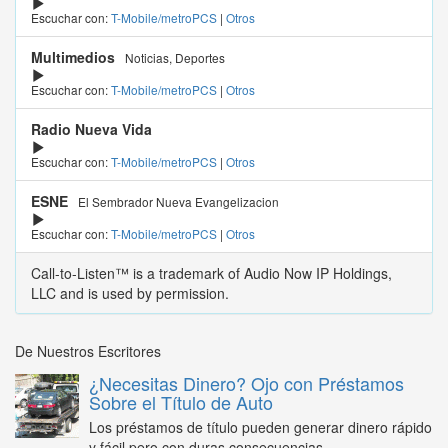
Escuchar con:
T-Mobile/metroPCS
|
Otros
Multimedios
Noticias, Deportes
Escuchar con:
T-Mobile/metroPCS
|
Otros
Radio Nueva Vida
Escuchar con:
T-Mobile/metroPCS
|
Otros
ESNE
El Sembrador Nueva Evangelizacion
Escuchar con:
T-Mobile/metroPCS
|
Otros
Call-to-Listen™ is a trademark of Audio Now IP Holdings,
LLC and is used by permission.
De Nuestros Escritores
¿Necesitas Dinero? Ojo con Préstamos
Sobre el Título de Auto
Los préstamos de título pueden generar dinero rápido
y fácil pero con duras consecuencias...