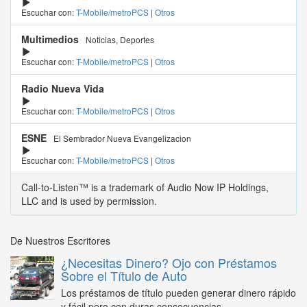
Escuchar con:
T-Mobile/metroPCS
|
Otros
Multimedios
Noticias, Deportes
Escuchar con:
T-Mobile/metroPCS
|
Otros
Radio Nueva Vida
Escuchar con:
T-Mobile/metroPCS
|
Otros
ESNE
El Sembrador Nueva Evangelizacion
Escuchar con:
T-Mobile/metroPCS
|
Otros
Call-to-Listen™ is a trademark of Audio Now IP Holdings,
LLC and is used by permission.
De Nuestros Escritores
¿Necesitas Dinero? Ojo con Préstamos
Sobre el Título de Auto
Los préstamos de título pueden generar dinero rápido
y fácil pero con duras consecuencias...