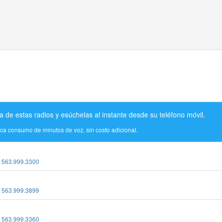
a de estas radios y esúchelas al instante desde su teléfono móvil.
ica consumo de minutos de voz, sin costo adicional.
:
563.999.3300
:
563.999.3899
:
563.999.3360