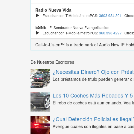
Radio Nueva Vida
Escuchar con T-Mobile/metroPCS:
3603.984.301
| Otros
ESNE
El Sembrador Nueva Evangelizacion
Escuchar con T-Mobile/metroPCS:
360.398.4297
| Otros
Call-to-Listen™ is a trademark of Audio Now IP Hol
De Nuestros Escritores
¿Necesitas Dinero? Ojo con Prést
Los préstamos de título pueden generar din
Los 10 Coches Más Robados Y 5 
El robo de coches está aumentando. Vea l
¿Cual Detención Policial es Ilegal
Averigue cuales son ilegales en base a caso