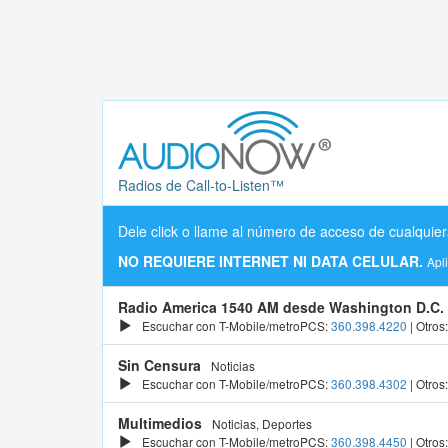
Radios de Call-to-Listen™
Dele click o llame al número de acceso de cualquier
NO REQUIERE INTERNET NI DATA CELULAR.
Apl
Radio America 1540 AM desde Washington D.C.
Escuchar con T-Mobile/metroPCS:
360.398.4220
| Otros
Sin Censura
Noticias
Escuchar con T-Mobile/metroPCS:
360.398.4302
| Otros
Multimedios
Noticias, Deportes
Escuchar con T-Mobile/metroPCS:
360.398.4450
| Otros