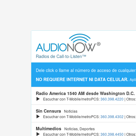
Radios de Call-to-Listen™
Dele click o llame al número de acceso de cualquier
NO REQUIERE INTERNET NI DATA CELULAR.
Apl
Radio America 1540 AM desde Washington D.C.
Escuchar con T-Mobile/metroPCS:
360.398.4220
| Otros
Sin Censura
Noticias
Escuchar con T-Mobile/metroPCS:
360.398.4302
| Otros
Multimedios
Noticias, Deportes
Escuchar con T-Mobile/metroPCS:
360.398.4450
| Otros