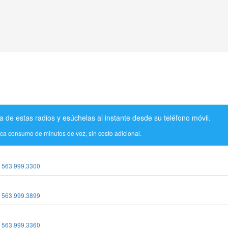
a de estas radios y esúchelas al instante desde su teléfono móvil.
ica consumo de minutos de voz, sin costo adicional.
:
563.999.3300
:
563.999.3899
:
563.999.3360