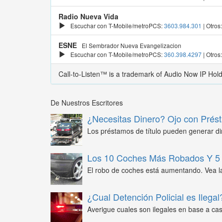
Radio Nueva Vida
Escuchar con T-Mobile/metroPCS:
3603.984.301
| Otros
ESNE
El Sembrador Nueva Evangelizacion
Escuchar con T-Mobile/metroPCS:
360.398.4297
| Otros
Call-to-Listen™ is a trademark of Audio Now IP Hol
De Nuestros Escritores
¿Necesitas Dinero? Ojo con Prést
Los préstamos de título pueden generar din
Los 10 Coches Más Robados Y 5 
El robo de coches está aumentando. Vea l
¿Cual Detención Policial es Ilegal
Averigue cuales son ilegales en base a caso