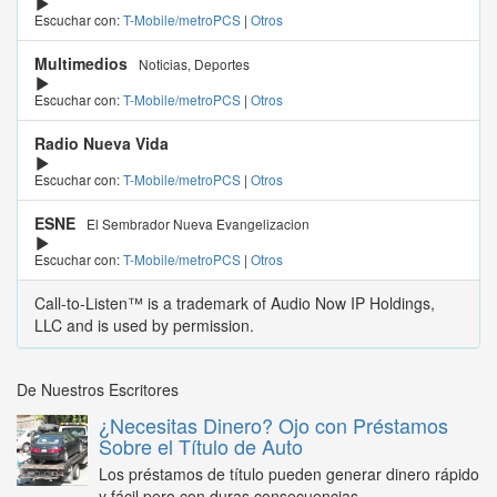
Escuchar con:
T-Mobile/metroPCS
|
Otros
Multimedios
Noticias, Deportes
Escuchar con:
T-Mobile/metroPCS
|
Otros
Radio Nueva Vida
Escuchar con:
T-Mobile/metroPCS
|
Otros
ESNE
El Sembrador Nueva Evangelizacion
Escuchar con:
T-Mobile/metroPCS
|
Otros
Call-to-Listen™ is a trademark of Audio Now IP Holdings,
LLC and is used by permission.
De Nuestros Escritores
¿Necesitas Dinero? Ojo con Préstamos
Sobre el Título de Auto
Los préstamos de título pueden generar dinero rápido
y fácil pero con duras consecuencias...