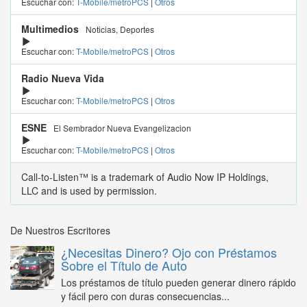
Escuchar con:
T-Mobile/metroPCS
|
Otros
Multimedios
Noticias, Deportes
Escuchar con:
T-Mobile/metroPCS
|
Otros
Radio Nueva Vida
Escuchar con:
T-Mobile/metroPCS
|
Otros
ESNE
El Sembrador Nueva Evangelizacion
Escuchar con:
T-Mobile/metroPCS
|
Otros
Call-to-Listen™ is a trademark of Audio Now IP Holdings,
LLC and is used by permission.
De Nuestros Escritores
¿Necesitas Dinero? Ojo con Préstamos
Sobre el Título de Auto
Los préstamos de título pueden generar dinero rápido
y fácil pero con duras consecuencias...