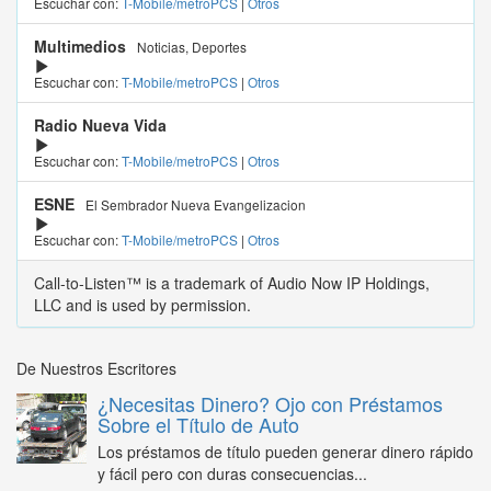
Escuchar con:
T-Mobile/metroPCS
|
Otros
Multimedios
Noticias, Deportes
Escuchar con:
T-Mobile/metroPCS
|
Otros
Radio Nueva Vida
Escuchar con:
T-Mobile/metroPCS
|
Otros
ESNE
El Sembrador Nueva Evangelizacion
Escuchar con:
T-Mobile/metroPCS
|
Otros
Call-to-Listen™ is a trademark of Audio Now IP Holdings,
LLC and is used by permission.
De Nuestros Escritores
¿Necesitas Dinero? Ojo con Préstamos
Sobre el Título de Auto
Los préstamos de título pueden generar dinero rápido
y fácil pero con duras consecuencias...