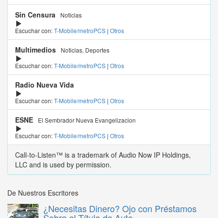
Sin Censura
Noticias
Escuchar con:
T-Mobile/metroPCS
|
Otros
Multimedios
Noticias, Deportes
Escuchar con:
T-Mobile/metroPCS
|
Otros
Radio Nueva Vida
Escuchar con:
T-Mobile/metroPCS
|
Otros
ESNE
El Sembrador Nueva Evangelizacion
Escuchar con:
T-Mobile/metroPCS
|
Otros
Call-to-Listen™ is a trademark of Audio Now IP Holdings,
LLC and is used by permission.
De Nuestros Escritores
¿Necesitas Dinero? Ojo con Préstamos
Sobre el Título de Auto