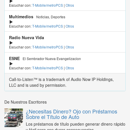
Escuchar con:
T-Mobile/metroPCS
|
Otros
Multimedios
Noticias, Deportes
Escuchar con:
T-Mobile/metroPCS
|
Otros
Radio Nueva Vida
Escuchar con:
T-Mobile/metroPCS
|
Otros
ESNE
El Sembrador Nueva Evangelizacion
Escuchar con:
T-Mobile/metroPCS
|
Otros
Call-to-Listen™ is a trademark of Audio Now IP Holdings,
LLC and is used by permission.
De Nuestros Escritores
¿Necesitas Dinero? Ojo con Préstamos
Sobre el Título de Auto
Los préstamos de título pueden generar dinero rápido
y fácil pero con duras consecuencias...