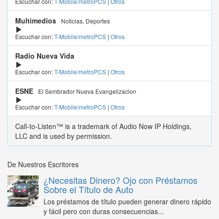
Escuchar con:
T-Mobile/metroPCS
|
Otros
Multimedios
Noticias, Deportes
Escuchar con:
T-Mobile/metroPCS
|
Otros
Radio Nueva Vida
Escuchar con:
T-Mobile/metroPCS
|
Otros
ESNE
El Sembrador Nueva Evangelizacion
Escuchar con:
T-Mobile/metroPCS
|
Otros
Call-to-Listen™ is a trademark of Audio Now IP Holdings,
LLC and is used by permission.
De Nuestros Escritores
¿Necesitas Dinero? Ojo con Préstamos
Sobre el Título de Auto
Los préstamos de título pueden generar dinero rápido
y fácil pero con duras consecuencias...