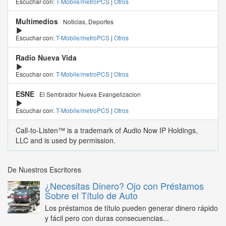
Escuchar con:
T-Mobile/metroPCS
|
Otros
Multimedios
Noticias, Deportes
Escuchar con:
T-Mobile/metroPCS
|
Otros
Radio Nueva Vida
Escuchar con:
T-Mobile/metroPCS
|
Otros
ESNE
El Sembrador Nueva Evangelizacion
Escuchar con:
T-Mobile/metroPCS
|
Otros
Call-to-Listen™ is a trademark of Audio Now IP Holdings,
LLC and is used by permission.
De Nuestros Escritores
¿Necesitas Dinero? Ojo con Préstamos
Sobre el Título de Auto
Los préstamos de título pueden generar dinero rápido
y fácil pero con duras consecuencias...