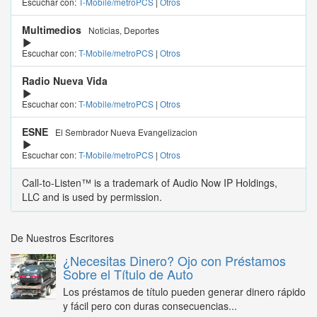
Escuchar con:
T-Mobile/metroPCS
|
Otros
Multimedios
Noticias, Deportes
Escuchar con:
T-Mobile/metroPCS
|
Otros
Radio Nueva Vida
Escuchar con:
T-Mobile/metroPCS
|
Otros
ESNE
El Sembrador Nueva Evangelizacion
Escuchar con:
T-Mobile/metroPCS
|
Otros
Call-to-Listen™ is a trademark of Audio Now IP Holdings,
LLC and is used by permission.
De Nuestros Escritores
¿Necesitas Dinero? Ojo con Préstamos
Sobre el Título de Auto
Los préstamos de título pueden generar dinero rápido
y fácil pero con duras consecuencias...