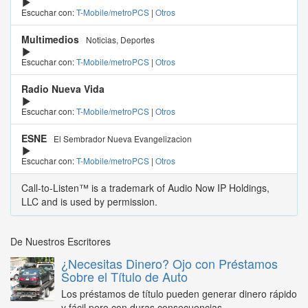
Escuchar con:
T-Mobile/metroPCS
|
Otros
Multimedios
Noticias, Deportes
Escuchar con:
T-Mobile/metroPCS
|
Otros
Radio Nueva Vida
Escuchar con:
T-Mobile/metroPCS
|
Otros
ESNE
El Sembrador Nueva Evangelizacion
Escuchar con:
T-Mobile/metroPCS
|
Otros
Call-to-Listen™ is a trademark of Audio Now IP Holdings,
LLC and is used by permission.
De Nuestros Escritores
¿Necesitas Dinero? Ojo con Préstamos
Sobre el Título de Auto
Los préstamos de título pueden generar dinero rápido
y fácil pero con duras consecuencias...