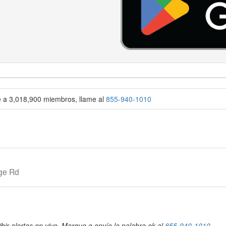
se a 3,018,900 miembros, llame al
855-940-1010
ge Rd
bir alertas en vivo. Marque o envíe la palabra ok al
855-940-1010
.