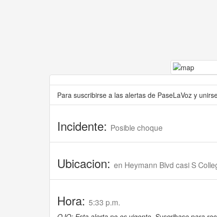
Para suscribirse a las alertas de PaseLaVoz y unir
Incidente:
Posible choque
Ubicacion:
en Heymann Blvd casi S Colle
Hora:
5:33 p.m.
OJO: Esta alerta no es vigente. Suscribase para reci