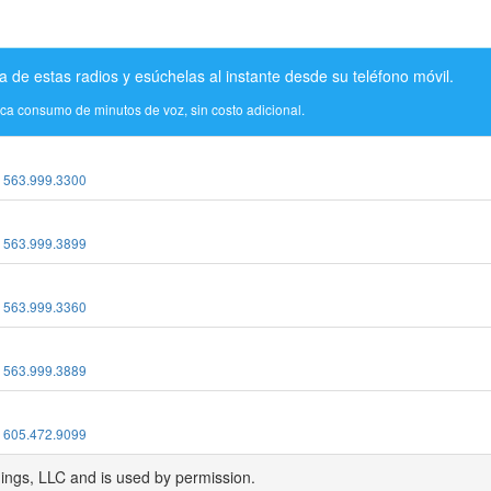
a de estas radios y esúchelas al instante desde su teléfono móvil.
ica consumo de minutos de voz, sin costo adicional.
:
563.999.3300
:
563.999.3899
:
563.999.3360
:
563.999.3889
:
605.472.9099
dings, LLC and is used by permission.