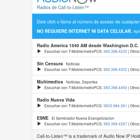
Radios de Call-to-Listen™
Dele click o llame al número de acceso de cualquier
NO REQUIERE INTERNET NI DATA CELULAR.
Apl
Radio America 1540 AM desde Washington D.C.
Escuchar con T-Mobile/metroPCS:
360.398.4220
| Otros
Sin Censura
Noticias
Escuchar con T-Mobile/metroPCS:
360.398.4302
| Otros
Multimedios
Noticias, Deportes
Escuchar con T-Mobile/metroPCS:
360.398.4450
| Otros
Radio Nueva Vida
Escuchar con T-Mobile/metroPCS:
3603.984.301
| Otros
ESNE
El Sembrador Nueva Evangelizacion
Escuchar con T-Mobile/metroPCS:
360.398.4297
| Otros
Call-to-Listen™ is a trademark of Audio Now IP Hol