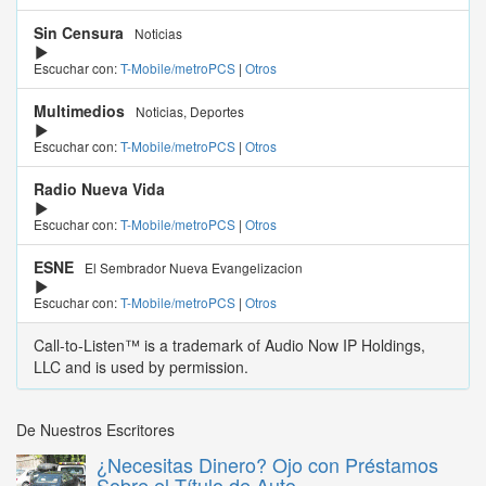
Sin Censura
Noticias
Escuchar con:
T-Mobile/metroPCS
|
Otros
Multimedios
Noticias, Deportes
Escuchar con:
T-Mobile/metroPCS
|
Otros
Radio Nueva Vida
Escuchar con:
T-Mobile/metroPCS
|
Otros
ESNE
El Sembrador Nueva Evangelizacion
Escuchar con:
T-Mobile/metroPCS
|
Otros
Call-to-Listen™ is a trademark of Audio Now IP Holdings,
LLC and is used by permission.
De Nuestros Escritores
¿Necesitas Dinero? Ojo con Préstamos
Sobre el Título de Auto