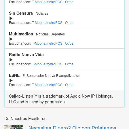
Escuchar con:
T-Mobile/metroPCS
|
Otros
Sin Censura
Noticias
Escuchar con:
T-Mobile/metroPCS
|
Otros
Multimedios
Noticias, Deportes
Escuchar con:
T-Mobile/metroPCS
|
Otros
Radio Nueva Vida
Escuchar con:
T-Mobile/metroPCS
|
Otros
ESNE
El Sembrador Nueva Evangelizacion
Escuchar con:
T-Mobile/metroPCS
|
Otros
Call-to-Listen™ is a trademark of Audio Now IP Holdings,
LLC and is used by permission.
De Nuestros Escritores
¿Necesitas Dinero? Ojo con Préstamos