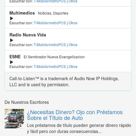
Escuchar con:
T-Mobile/metroPCS
|
Otros
Multimedios
Noticias, Deportes
Escuchar con:
T-Mobile/metroPCS
|
Otros
Radio Nueva Vida
Escuchar con:
T-Mobile/metroPCS
|
Otros
ESNE
El Sembrador Nueva Evangelizacion
Escuchar con:
T-Mobile/metroPCS
|
Otros
Call-to-Listen™ is a trademark of Audio Now IP Holdings,
LLC and is used by permission.
De Nuestros Escritores
¿Necesitas Dinero? Ojo con Préstamos
Sobre el Título de Auto
Los préstamos de título pueden generar dinero rápido
y fácil pero con duras consecuencias...