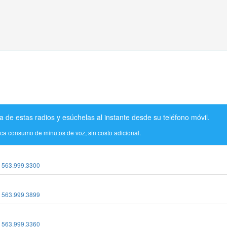
a de estas radios y esúchelas al instante desde su teléfono móvil.
ica consumo de minutos de voz, sin costo adicional.
:
563.999.3300
:
563.999.3899
:
563.999.3360