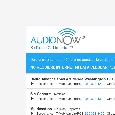
Radios de Call-to-Listen™
Dele click o llame al número de acceso de cualquier
NO REQUIERE INTERNET NI DATA CELULAR.
Apl
Radio America 1540 AM desde Washington D.C.
Escuchar con T-Mobile/metroPCS:
360.398.4220
| Otros
Sin Censura
Noticias
Escuchar con T-Mobile/metroPCS:
360.398.4302
| Otros
Multimedios
Noticias, Deportes
Escuchar con T-Mobile/metroPCS:
360.398.4450
| Otros