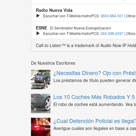
Radio Nueva Vida
Escuchar con T-Mobile/metroPCS:
3603.984.301
| Otros
ESNE
El Sembrador Nueva Evangelizacion
Escuchar con T-Mobile/metroPCS:
360.398.4297
| Otros
Call-to-Listen™ is a trademark of Audio Now IP Hol
De Nuestros Escritores
¿Necesitas Dinero? Ojo con Prést
Los préstamos de título pueden generar din
Los 10 Coches Más Robados Y 5 
El robo de coches está aumentando. Vea l
¿Cual Detención Policial es Ilegal
Averigue cuales son ilegales en base a caso