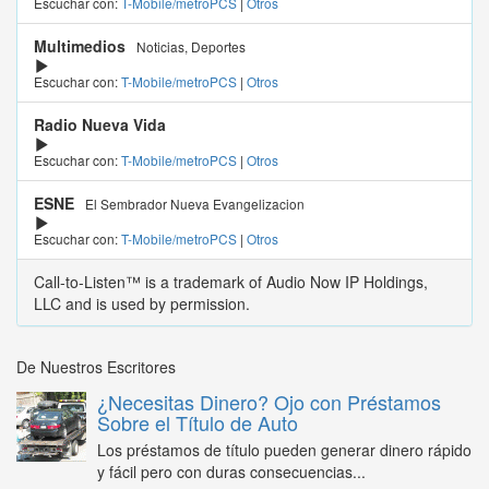
Escuchar con:
T-Mobile/metroPCS
|
Otros
Multimedios
Noticias, Deportes
Escuchar con:
T-Mobile/metroPCS
|
Otros
Radio Nueva Vida
Escuchar con:
T-Mobile/metroPCS
|
Otros
ESNE
El Sembrador Nueva Evangelizacion
Escuchar con:
T-Mobile/metroPCS
|
Otros
Call-to-Listen™ is a trademark of Audio Now IP Holdings,
LLC and is used by permission.
De Nuestros Escritores
¿Necesitas Dinero? Ojo con Préstamos
Sobre el Título de Auto
Los préstamos de título pueden generar dinero rápido
y fácil pero con duras consecuencias...