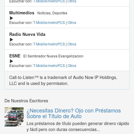
Escuchar con:
T-Mobile/metroPCS
|
Otros
Multimedios
Noticias, Deportes
Escuchar con:
T-Mobile/metroPCS
|
Otros
Radio Nueva Vida
Escuchar con:
T-Mobile/metroPCS
|
Otros
ESNE
El Sembrador Nueva Evangelizacion
Escuchar con:
T-Mobile/metroPCS
|
Otros
Call-to-Listen™ is a trademark of Audio Now IP Holdings,
LLC and is used by permission.
De Nuestros Escritores
¿Necesitas Dinero? Ojo con Préstamos
Sobre el Título de Auto
Los préstamos de título pueden generar dinero rápido
y fácil pero con duras consecuencias...